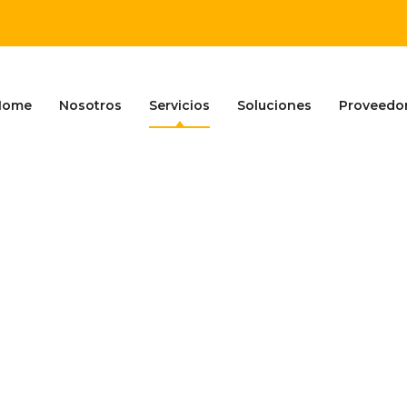
Home
Nosotros
Servicios
Soluciones
Proveedo
ÓN POR ORGANISMO D
ES POR ESPECIALISTA
UALIZACIÓN DE DIAGR