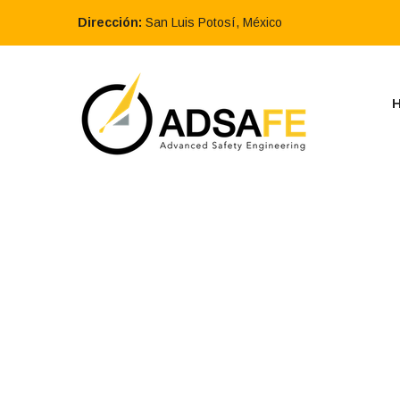
Dirección:
San Luis Potosí, México
DICTAMINACI
EVALUACION
CREACIÓN Y ACT