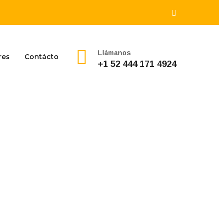
Llámanos
res
Contácto
+1 52 444 171 4924
E INSPECCIÓN
 ACREDITADO
AMA UNIFILAR DE